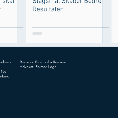
 skal
Slagsmål Skaber Bedre
r
Resultater
enhavn
Revision: Beierholm Revision
Advokat: Reimer Legal
 18c
enlund