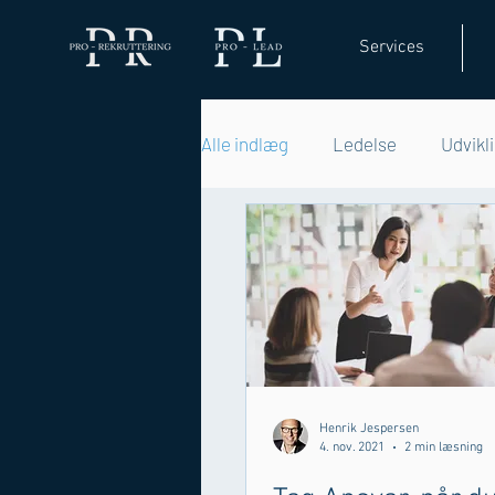
Services
Alle indlæg
Ledelse
Udvikl
Henrik Jespersen
4. nov. 2021
2 min læsning