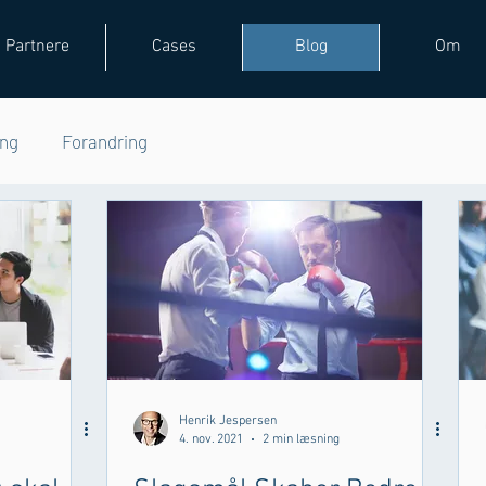
Partnere
Cases
Blog
Om
ing
Forandring
Henrik Jespersen
4. nov. 2021
2 min læsning