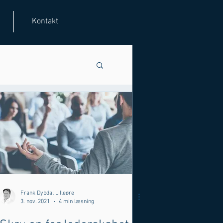
Kontakt
Frank Dybdal Lilleøre
3. nov. 2021
4 min læsning